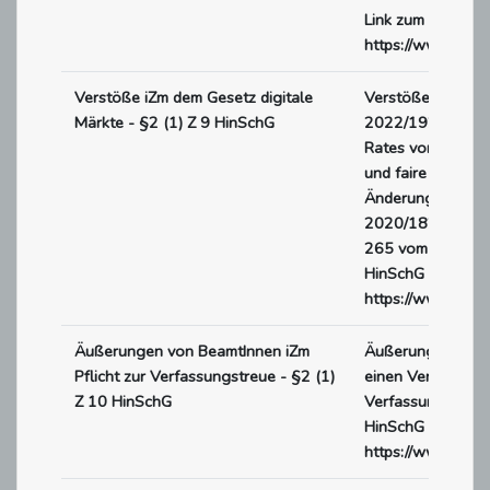
Link zum Gesetzes
https://www.rech
Verstöße iZm dem Gesetz digitale
Verstöße gegen V
Märkte - §2 (1) Z 9 HinSchG
2022/1925 des E
Rates vom 14. Se
und faire Märkte 
Änderung der Ric
2020/1828 (Gesetz
265 vom 12.10.20
HinSchG - Link z
https://www.rech
Äußerungen von BeamtInnen iZm
Äußerungen von 
Pflicht zur Verfassungstreue - §2 (1)
einen Verstoß geg
Z 10 HinSchG
Verfassungstreue
HinSchG - Link z
https://www.rech