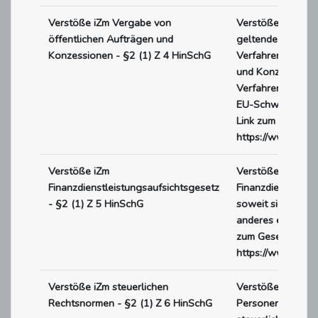
Verstöße iZm Vergabe von
Verstöße gegen bu
öffentlichen Aufträgen und
geltende Regelun
Konzessionen - §2 (1) Z 4 HinSchG
Verfahren der Ve
und Konzessionen
Verfahren ab Erre
EU-Schwellenwert
Link zum Gesetzes
https://www.rech
Verstöße iZm
Verstöße, die von
Finanzdienstleistungsaufsichtsgesetz
Finanzdienstleist
- §2 (1) Z 5 HinSchG
soweit sich nicht
anderes ergibt - 
zum Gesetzestext
https://www.rech
Verstöße iZm steuerlichen
Verstöße gegen f
Rechtsnormen - §2 (1) Z 6 HinSchG
Personenhandelsg