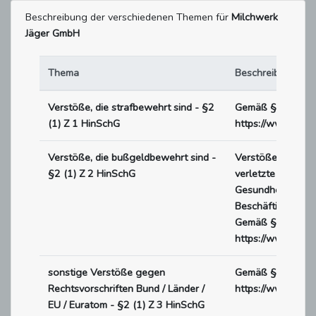
Beschreibung der verschiedenen Themen für
Milchwerk
Jäger GmbH
Thema
Beschreibung
Verstöße, die strafbewehrt sind - §2
Gemäß §2 (1) Z 1
(1) Z 1 HinSchG
https://www.rech
Verstöße, die bußgeldbewehrt sind -
Verstöße, die buß
§2 (1) Z 2 HinSchG
verletzte Vorschr
Gesundheit oder 
Beschäftigten ode
Gemäß §2 (1) Z 2
https://www.rech
sonstige Verstöße gegen
Gemäß §2 (1) Z 3
Rechtsvorschriften Bund / Länder /
https://www.rech
EU / Euratom - §2 (1) Z 3 HinSchG