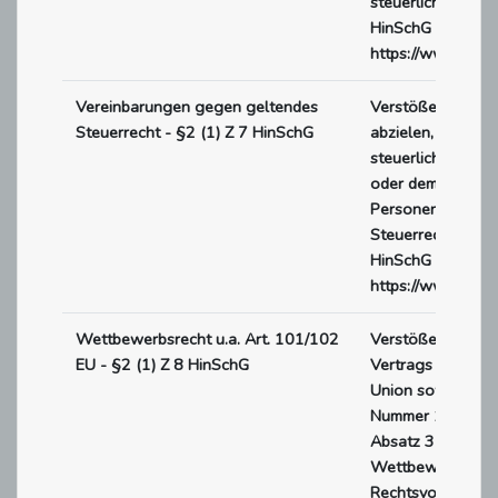
steuerliche Rech
HinSchG - Link z
https://www.rech
Vereinbarungen gegen geltendes
Verstöße in Form
Steuerrecht - §2 (1) Z 7 HinSchG
abzielen, sich in
steuerlichen Vorte
oder dem Zweck d
Personenhandelsg
Steuerrechts zuwi
HinSchG - Link z
https://www.rech
Wettbewerbsrecht u.a. Art. 101/102
Verstöße gegen d
EU - §2 (1) Z 8 HinSchG
Vertrags über die
Union sowie Vers
Nummer 1, 2 Buc
Absatz 3 des Ge
Wettbewerbsbes
Rechtsvorschrift